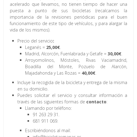
acelerado que llevamos, no tienen tiempo de hacer una
puesta a punto de sus bicicletas (recalcamos la
importancia de la revisiones periódicas para el buen
funcionamiento de este tipo de vehículos, y para alargar la
vida de los mismos).
Precio del servicio
:
Leganés =
25,00€
.
Madrid, Alcorcón, Fuenlabrada y Getafe =
30,00€
.
Arroyomolinos, Móstoles, Rivas Vaciamadrid,
Boadilla del Monte, Pozuelo de Alarcón,
Majadahonda y Las Rozas =
40,00€
.
Incluye la recogida de la bicicleta y entrega de la misma
en su domicilio.
Puedes solicitar el servicio y consultar información a
través de las siguientes formas de
contacto
:
Llamando por teléfono:
91 263 29 31.
681 911 069.
Escribiéndonos al mail:
info@bicicletasmanas.es